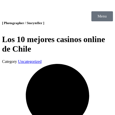
Menu
[ Photographer / Storyteller ]
Los 10 mejores casinos online
de Chile
Category
Uncategorized