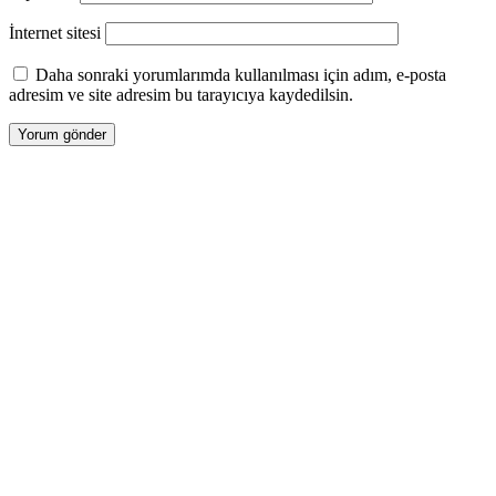
İnternet sitesi
Daha sonraki yorumlarımda kullanılması için adım, e-posta
adresim ve site adresim bu tarayıcıya kaydedilsin.