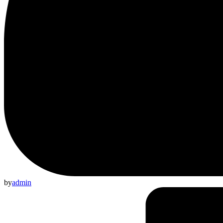
by
admin