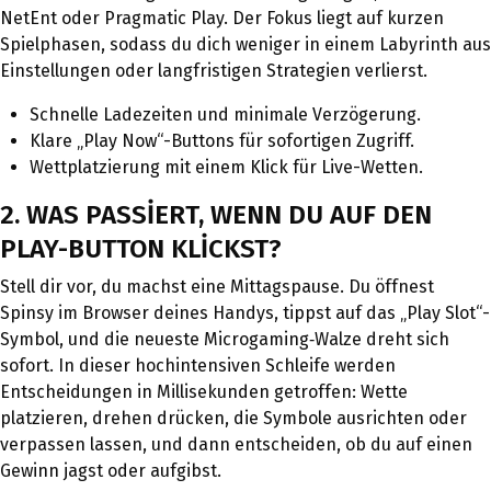
NetEnt oder Pragmatic Play. Der Fokus liegt auf kurzen
Spielphasen, sodass du dich weniger in einem Labyrinth aus
Einstellungen oder langfristigen Strategien verlierst.
Schnelle Ladezeiten und minimale Verzögerung.
Klare „Play Now“-Buttons für sofortigen Zugriff.
Wettplatzierung mit einem Klick für Live-Wetten.
2. WAS PASSIERT, WENN DU AUF DEN
PLAY-BUTTON KLICKST?
Stell dir vor, du machst eine Mittagspause. Du öffnest
Spinsy im Browser deines Handys, tippst auf das „Play Slot“-
Symbol, und die neueste Microgaming‑Walze dreht sich
sofort. In dieser hochintensiven Schleife werden
Entscheidungen in Millisekunden getroffen: Wette
platzieren, drehen drücken, die Symbole ausrichten oder
verpassen lassen, und dann entscheiden, ob du auf einen
Gewinn jagst oder aufgibst.