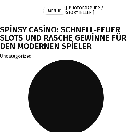
[ PHOTOGRAPHER /
MENU
STORYTELLER ]
SPINSY CASINO: SCHNELL‑FEUER
SLOTS UND RASCHE GEWINNE FÜR
DEN MODERNEN SPIELER
Category
Uncategorized