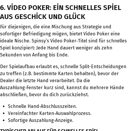
6. VIDEO POKER: EIN SCHNELLES SPIEL
AUS GESCHICK UND GLÜCK
Für diejenigen, die eine Mischung aus Strategie und
sofortiger Befriedigung mögen, bietet Video Poker eine
ideale Nische. Spinsy’s Video Poker‑Titel sind für schnelles
Spiel konzipiert: Jede Hand dauert weniger als zehn
Sekunden von Anfang bis Ende.
Der Spielaufbau erlaubt es, schnelle Split-Entscheidungen
zu treffen (z.B. bestimmte Karten behalten), bevor der
Dealer die letzte Hand verarbeitet. Da die
Auszahlung‑Fenster kurz sind, kannst du mehrere Hände
abschließen, bevor du dich zurückziehst.
Schnelle Hand‑Abschlusszeiten.
Vereinfachter Karten‑Auswahlprozess.
Sofortige Auszahlung‑Anzeige.