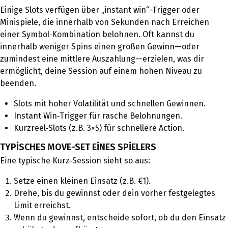
Einige Slots verfügen über „instant win“-Trigger oder
Minispiele, die innerhalb von Sekunden nach Erreichen
einer Symbol‑Kombination belohnen. Oft kannst du
innerhalb weniger Spins einen großen Gewinn—oder
zumindest eine mittlere Auszahlung—erzielen, was dir
ermöglicht, deine Session auf einem hohen Niveau zu
beenden.
Slots mit hoher Volatilität und schnellen Gewinnen.
Instant Win‑Trigger für rasche Belohnungen.
Kurzreel‑Slots (z.B. 3×5) für schnellere Action.
TYPISCHES MOVE-SET EINES SPIELERS
Eine typische Kurz‑Session sieht so aus:
Setze einen kleinen Einsatz (z.B. €1).
Drehe, bis du gewinnst oder dein vorher festgelegtes
Limit erreichst.
Wenn du gewinnst, entscheide sofort, ob du den Einsatz