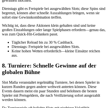
gewinnen möchten.
Dienstags gibt es Freispiele bei ausgewählten Slots; diese Spins sind
begrenzt, können aber schnelle Auszahlungen bringen, wenn sie
sofort eine Gewinnkombination treffen.
Wichtig ist, dass diese Aktionen klein gehalten sind und keine
großen Einzahlungen oder lange Spielphasen erfordern—genau das,
was zum Quick‑Hit‑Gedanken passt.
Täglicher Reload bis zu 30 % Cashback.
Dienstags: Freispiele bei ausgewählten Slots.
Keine hohen Wetten erforderlich—kleine Einsätze reichen
aus.
8. Turniere: Schnelle Gewinne auf der
globalen Bühne
Slot Mafia veranstaltet regelmäßig Turniere, bei denen Spieler in
kurzen Runden gegen andere weltweit antreten können. Diese
Events dauern meist ein paar Stunden und belohnen die besten
Spieler mit Preisgeldern, die nach Verifizierung sofort ausgezahlt
werden können.
Da Turnierspiele oft beliebte Slots mit niedriger Volatilität