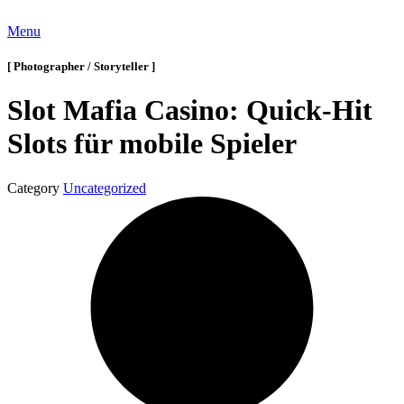
Menu
[ Photographer / Storyteller ]
Slot Mafia Casino: Quick‑Hit
Slots für mobile Spieler
Category
Uncategorized