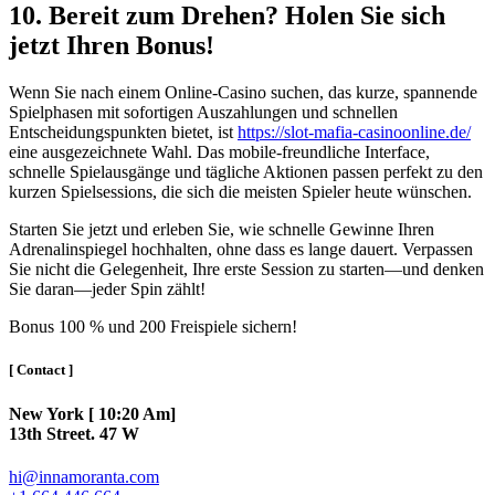
10. Bereit zum Drehen? Holen Sie sich
jetzt Ihren Bonus!
Wenn Sie nach einem Online‑Casino suchen, das kurze, spannende
Spielphasen mit sofortigen Auszahlungen und schnellen
Entscheidungspunkten bietet, ist
https://slot-mafia-casinoonline.de/
eine ausgezeichnete Wahl. Das mobile‑freundliche Interface,
schnelle Spielausgänge und tägliche Aktionen passen perfekt zu den
kurzen Spielsessions, die sich die meisten Spieler heute wünschen.
Starten Sie jetzt und erleben Sie, wie schnelle Gewinne Ihren
Adrenalinspiegel hochhalten, ohne dass es lange dauert. Verpassen
Sie nicht die Gelegenheit, Ihre erste Session zu starten—und denken
Sie daran—jeder Spin zählt!
Bonus 100 % und 200 Freispiele sichern!
[ Contact ]
New York [ 10:20 Am]
13th Street. 47 W
hi@innamoranta.com