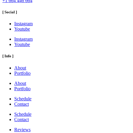
+1 664 446 664
[ Social ]
Instagram
Youtube
Instagram
Youtube
[ Info ]
About
Portfolio
About
Portfolio
Schedule
Contact
Schedule
Contact
Reviews