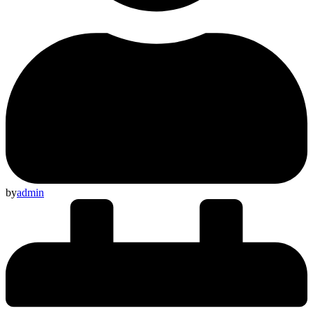
by
admin