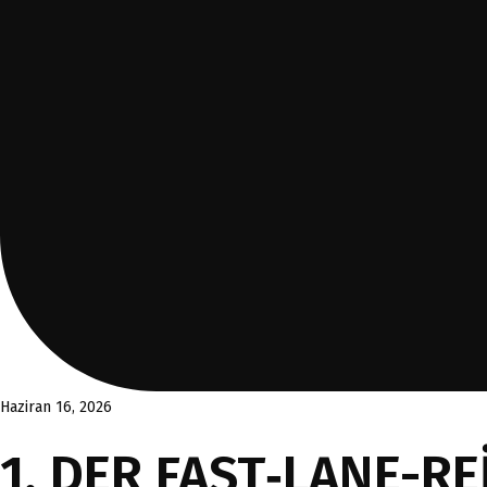
Haziran 16, 2026
1. DER FAST‑LANE-R