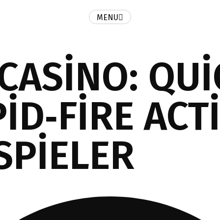
MENU
CASINO: QUI
ID‑FIRE ACT
SPIELER