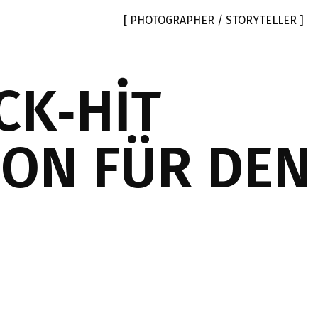
[ PHOTOGRAPHER / STORYTELLER ]
CK‑HIT
ION FÜR DEN