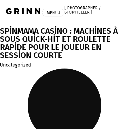
[ PHOTOGRAPHER /
STORYTELLER ]
MENU
SPINMAMA CASINO : MACHINES À
SOUS QUICK‑HIT ET ROULETTE
RAPIDE POUR LE JOUEUR EN
SESSION COURTE
Category
Uncategorized