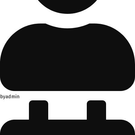
by
admin